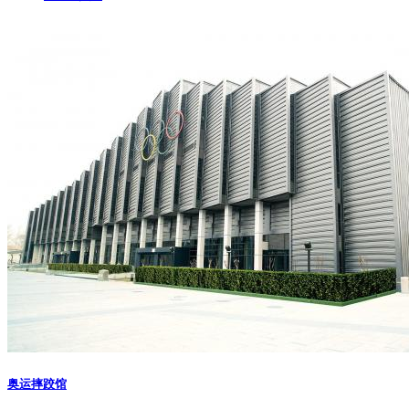
奥运摔跤馆