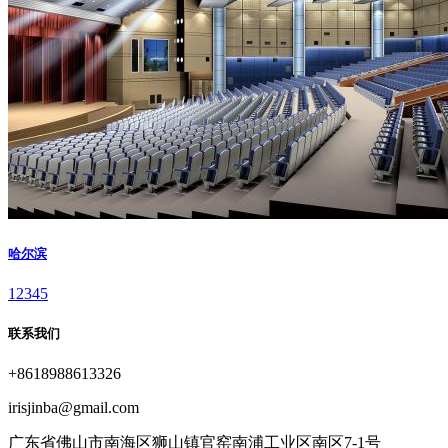
哈尔滨
1
2
3
4
5
联系我们
+8618988613326
irisjinba@gmail.com
广东省佛山市南海区狮山镇官窑南浦工业区南区7-1号