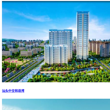
汕头中交和语湾