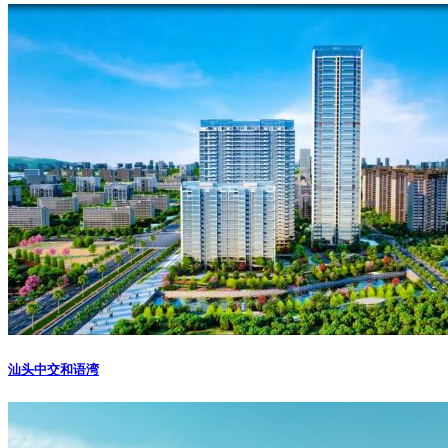
汕头中交和语湾