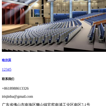
哈尔滨
1
2
3
4
5
联系我们
+8618988613326
irisjinba@gmail.com
广东省佛山市南海区狮山镇官窑南浦工业区南区7-1号