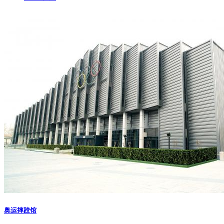
奥运摔跤馆