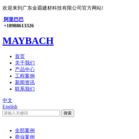
欢迎来到广东金霸建材科技有限公司官方网站!
阿里巴巴
+18988613326
MAYBACH
首页
关于我们
产品中心
工程案例
新闻资讯
联系我们
中文
English
全部案例
商业案例