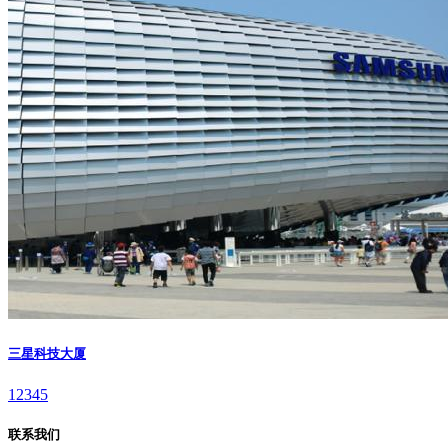
三星科技大厦
1
2
3
4
5
联系我们